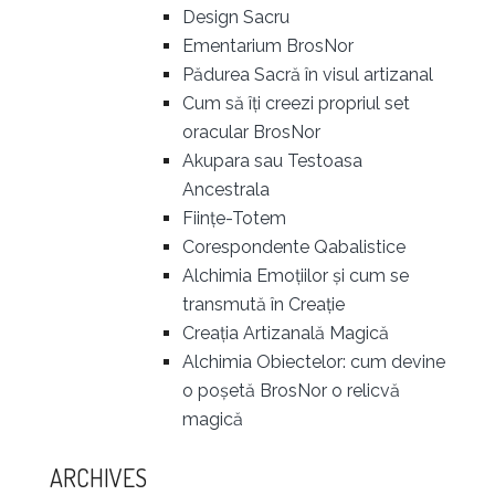
Design Sacru
Ementarium BrosNor
Pădurea Sacră în visul artizanal
Cum să îți creezi propriul set
oracular BrosNor
Akupara sau Testoasa
Ancestrala
Ființe-Totem
Corespondente Qabalistice
Alchimia Emoțiilor și cum se
transmută în Creație
Creația Artizanală Magică
Alchimia Obiectelor: cum devine
o poșetă BrosNor o relicvă
magică
ARCHIVES