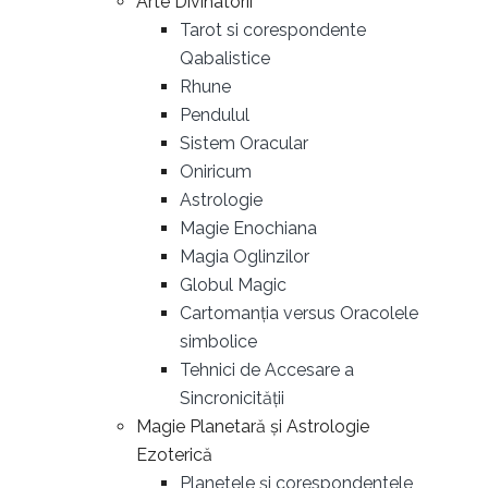
Arte Divinatorii
Tarot si corespondente
Qabalistice
Rhune
Pendulul
Sistem Oracular
Oniricum
Astrologie
Magie Enochiana
Magia Oglinzilor
Globul Magic
Cartomanția versus Oracolele
simbolice
Tehnici de Accesare a
Sincronicității
Magie Planetară și Astrologie
Ezoterică
Planetele și corespondentele