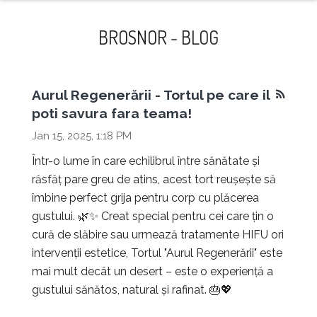
naviga
BROSNOR - BLOG
Aurul Regenerării - Tortul pe care il
poti savura fara teama!
Jan 15, 2025, 1:18 PM
Într-o lume în care echilibrul între sănătate și
răsfăț pare greu de atins, acest tort reușește să
îmbine perfect grija pentru corp cu plăcerea
gustului. 🌿✨ Creat special pentru cei care țin o
cură de slăbire sau urmează tratamente HIFU ori
intervenții estetice, Tortul "Aurul Regenerării" este
mai mult decât un desert – este o experiență a
gustului sănătos, natural și rafinat. 🎂💖