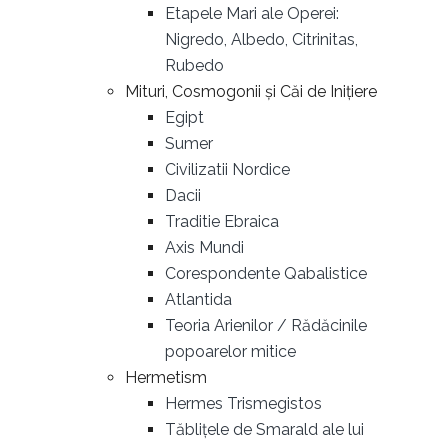
Etapele Mari ale Operei:
Nigredo, Albedo, Citrinitas,
Rubedo
Mituri, Cosmogonii și Căi de Inițiere
Egipt
Sumer
Civilizatii Nordice
Dacii
Traditie Ebraica
Axis Mundi
Corespondente Qabalistice
Atlantida
Teoria Arienilor / Rădăcinile
popoarelor mitice
Hermetism
Hermes Trismegistos
Tăblițele de Smarald ale lui