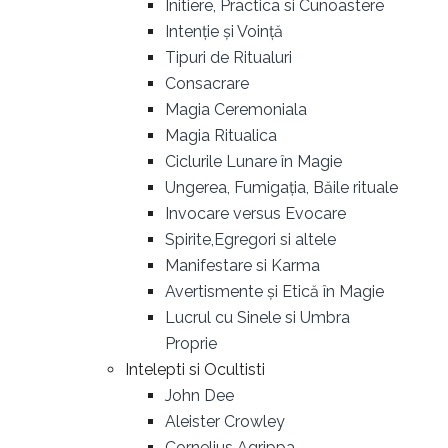
Initiere, Practica si Cunoastere
Intenție și Voință
Tipuri de Ritualuri
Consacrare
Magia Ceremoniala
Magia Ritualica
Ciclurile Lunare în Magie
Ungerea, Fumigația, Băile rituale
Invocare versus Evocare
Spirite,Egregori si altele
Manifestare si Karma
Avertismente și Etică în Magie
Lucrul cu Sinele si Umbra
Proprie
Intelepti si Ocultisti
John Dee
Aleister Crowley
Cornelius Agrippa