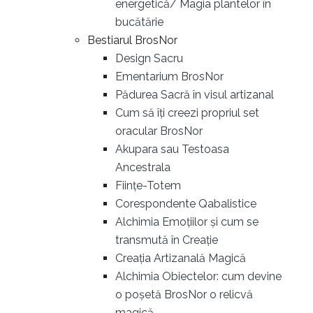
energetică/ Magia plantelor în
bucătărie
Bestiarul BrosNor
Design Sacru
Ementarium BrosNor
Pădurea Sacră în visul artizanal
Cum să îți creezi propriul set
oracular BrosNor
Akupara sau Testoasa
Ancestrala
Ființe-Totem
Corespondente Qabalistice
Alchimia Emoțiilor și cum se
transmută în Creație
Creația Artizanală Magică
Alchimia Obiectelor: cum devine
o poșetă BrosNor o relicvă
magică