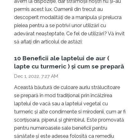
avem la dispoziție, dar strămoșii noștri nu și-au
permis acest lux. Oamenii din trecut au
descoperit modalități de a manipula și prelucra
pielea pentru a se potrivi unor utilizări cu
adevărat neașteptate. Ce fel de utilizări? Vă invit
să aflați din articolul de astăzi:
10 Beneficii ale laptelui de aur (
lapte cu turmeric ) și cum se prepară
Dec 1, 2022, 7:27 AM
Această băutură de culoare auriu strălucitoare
se prepară în mod tradițional prin încălzirea
laptelui de vacă sau a laptelui vegetal cu
turmeric și alte condimente si mirodenii, cum ar fi
scorțișoara, piperul și ghimbirul. Este promovată
pentru numeroasele sale beneficii pentru
sănătate și este adesea folosită ca remediu