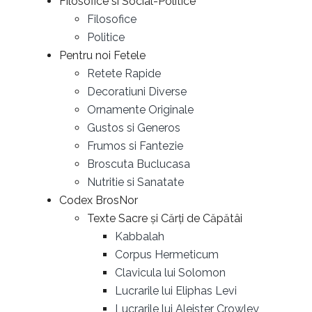
Filosofice si Social-Politice
Filosofice
Politice
Pentru noi Fetele
Retete Rapide
Decoratiuni Diverse
Ornamente Originale
Gustos si Generos
Frumos si Fantezie
Broscuta Buclucasa
Nutritie si Sanatate
Codex BrosNor
Texte Sacre și Cărți de Căpătâi
Kabbalah
Corpus Hermeticum
Clavicula lui Solomon
Lucrarile lui Eliphas Levi
Lucrarile lui Aleister Crowley