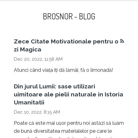
naviga
BROSNOR - BLOG
Zece Citate Motivationale pentru o
zi Magica
Dec 20, 2022, 11:58 AM
Atunci când viața îți dă lămâi, fă o limonadă!
Din jurul Lumii: sase utilizari
uimitoare ale pielii naturale in Istoria
Umanitatii
Dec 10, 2022, 8:15 AM
Poate că este mai ușor pentru noi astăzi să luăm
de bună diversitatea materialelor pe care le