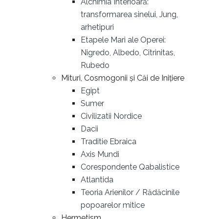
Alchimia Interioară:
transformarea sinelui, Jung,
arhetipuri
Etapele Mari ale Operei:
Nigredo, Albedo, Citrinitas,
Rubedo
Mituri, Cosmogonii și Căi de Inițiere
Egipt
Sumer
Civilizatii Nordice
Dacii
Traditie Ebraica
Axis Mundi
Corespondente Qabalistice
Atlantida
Teoria Arienilor / Rădăcinile
popoarelor mitice
Hermetism