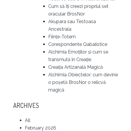
Cum să îți creezi propriul set
oracular BrosNor
Akupara sau Testoasa
Ancestrala
Ființe-Totem
Corespondente Qabalistice
Alchimia Emoțiilor și cum se
transmută în Creație
Creația Artizanală Magică
Alchimia Obiectelor: cum devine
o poșetă BrosNor o relicvă
magică
ARCHIVES
All
February 2026