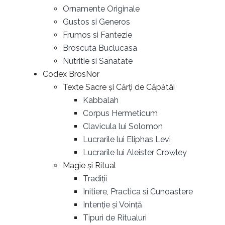
Ornamente Originale
Gustos si Generos
Frumos si Fantezie
Broscuta Buclucasa
Nutritie si Sanatate
Codex BrosNor
Texte Sacre și Cărți de Căpătâi
Kabbalah
Corpus Hermeticum
Clavicula lui Solomon
Lucrarile lui Eliphas Levi
Lucrarile lui Aleister Crowley
Magie și Ritual
Tradiții
Initiere, Practica si Cunoastere
Intenție și Voință
Tipuri de Ritualuri