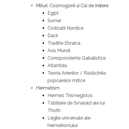
Mituri, Cosmogonii și Căi de Inițiere
Egipt
Sumer
Civilizatii Nordice
Dacii
Traditie Ebraica
Axis Mundi
Corespondente Qabalistice
Atlantida
Teoria Arienilor / Rădăcinile
popoarelor mitice
Hermetism
Hermes Trismegistos
Tăblițele de Smarald ale lui
Thoth
Legile universale ale
hermetismului