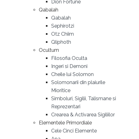
Dion Fortune
Qabalah
Qabalah
Sephirotzi
Otz Chiim
Qliphoth
Ocultum
Filosofia Oculta
Ingeri si Demoni
Cheile lui Solomon
Solomonarii din plaiurile
Mioritice
Simboluri, Sigilii, Talismane si
Reprezentari
Crearea & Activarea Sigiliilor
Elementele Primordiale
Cele Cinci Elemente
Apa