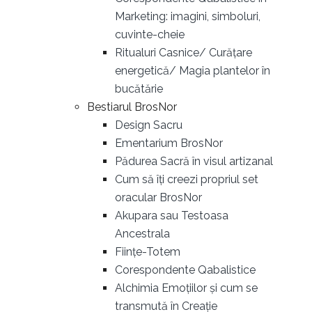
Marketing: imagini, simboluri,
cuvinte-cheie
Ritualuri Casnice/ Curățare
energetică/ Magia plantelor în
bucătărie
Bestiarul BrosNor
Design Sacru
Ementarium BrosNor
Pădurea Sacră în visul artizanal
Cum să îți creezi propriul set
oracular BrosNor
Akupara sau Testoasa
Ancestrala
Ființe-Totem
Corespondente Qabalistice
Alchimia Emoțiilor și cum se
transmută în Creație