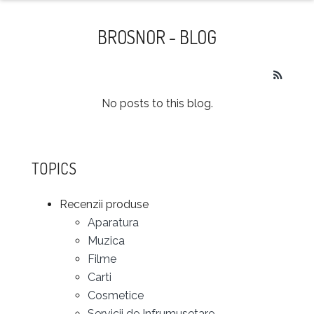
naviga
BROSNOR - BLOG
No posts to this blog.
TOPICS
Recenzii produse
Aparatura
Muzica
Filme
Carti
Cosmetice
Servicii de Infrumusetare