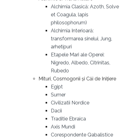
Alchimia Clasică: Azoth, Solve
et Coagula, lapis
philosophorum)
Alchimia Interioară:
transformarea sinelui, Jung,
arhetipuri
Etapele Mari ale Operei:
Nigredo, Albedo, Citrinitas,
Rubedo
Mituri, Cosmogonii și Căi de Inițiere
Egipt
Sumer
Civilizatii Nordice
Dacii
Traditie Ebraica
Axis Mundi
Corespondente Qabalistice