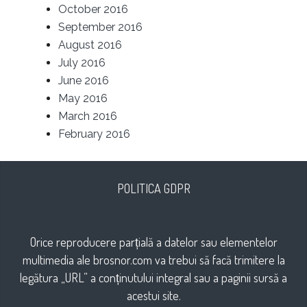
October 2016
September 2016
August 2016
July 2016
June 2016
May 2016
March 2016
February 2016
POLITICA GDPR
Orice reproducere parțială a datelor sau elementelor
multimedia ale brosnor.com va trebui să facă trimitere la
legătura „URL” a conținutului integral sau a paginii sursă a
acestui site.