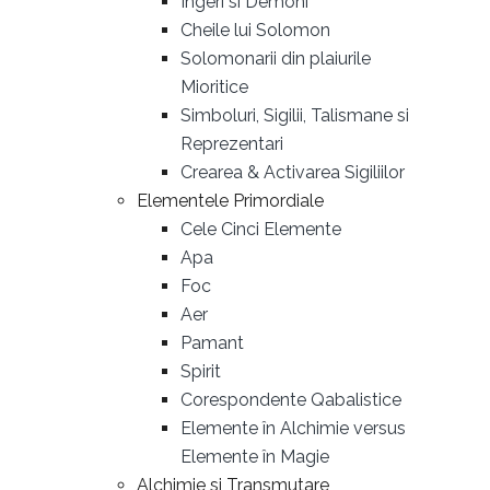
Ingeri si Demoni
Cheile lui Solomon
Solomonarii din plaiurile
Mioritice
Simboluri, Sigilii, Talismane si
Reprezentari
Crearea & Activarea Sigiliilor
Elementele Primordiale
Cele Cinci Elemente
Apa
Foc
Aer
Pamant
Spirit
Corespondente Qabalistice
Elemente în Alchimie versus
Elemente în Magie
Alchimie si Transmutare