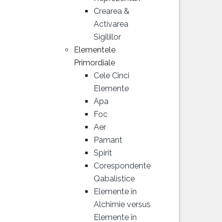
Crearea &
Activarea
Sigiliilor
Elementele
Primordiale
Cele Cinci
Elemente
Apa
Foc
Aer
Pamant
Spirit
Corespondente
Qabalistice
Elemente în
Alchimie versus
Elemente în