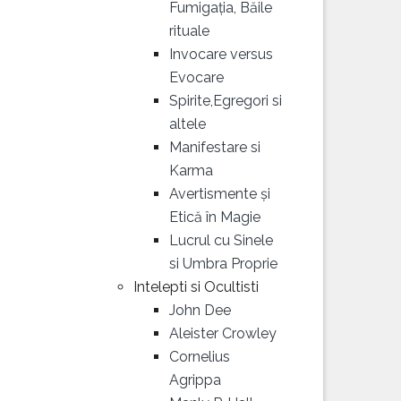
Fumigația, Băile
rituale
Invocare versus
Evocare
Spirite,Egregori si
altele
Manifestare si
Karma
Avertismente și
Etică în Magie
Lucrul cu Sinele
si Umbra Proprie
Intelepti si Ocultisti
John Dee
Aleister Crowley
Cornelius
Agrippa