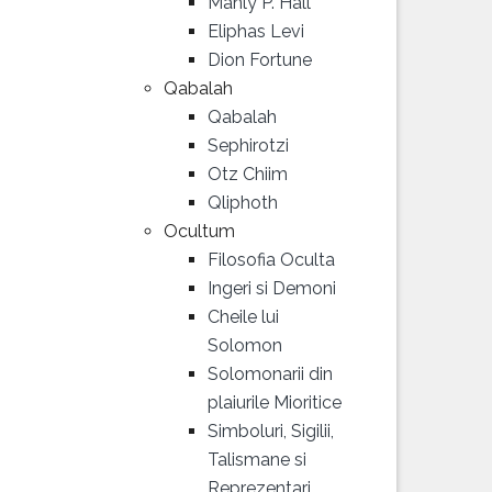
Manly P. Hall
Eliphas Levi
Dion Fortune
Qabalah
Qabalah
Sephirotzi
Otz Chiim
Qliphoth
Ocultum
Filosofia Oculta
Ingeri si Demoni
Cheile lui
Solomon
Solomonarii din
plaiurile Mioritice
Simboluri, Sigilii,
Talismane si
Reprezentari