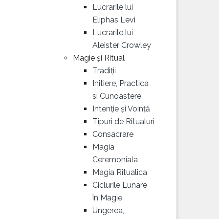
Lucrarile lui
Eliphas Levi
Lucrarile lui
Aleister Crowley
Magie și Ritual
Tradiții
Initiere, Practica
si Cunoastere
Intenție și Voință
Tipuri de Ritualuri
Consacrare
Magia
Ceremoniala
Magia Ritualica
Ciclurile Lunare
în Magie
Ungerea,