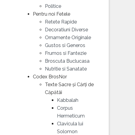
Politice
Pentru noi Fetele
Retete Rapide
Decoratiuni Diverse
Ornamente Originale
Gustos si Generos
Frumos si Fantezie
Broscuta Buclucasa
Nutritie si Sanatate
Codex BrosNor
Texte Sacre și Cărți de
Căpătâi
Kabbalah
Corpus
Hermeticum
Clavicula lui
Solomon