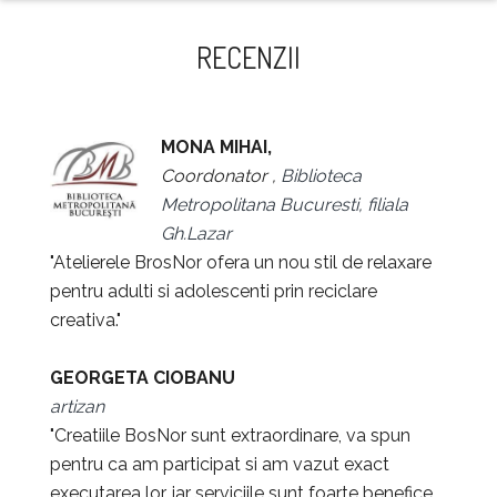
naviga
RECENZII
MONA MIHAI,
Coordonator ,
Biblioteca
Metropolitana Bucuresti, filiala
Gh.Lazar
"Atelierele BrosNor ofera un nou stil de relaxare
pentru adulti si adolescenti prin reciclare
creativa."
GEORGETA CIOBANU
artizan
"Creatiile BosNor sunt extraordinare, va spun
pentru ca am participat si am vazut exact
executarea lor, iar serviciile sunt foarte benefice