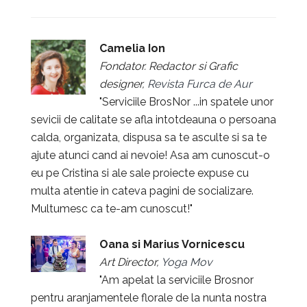
Camelia Ion
Fondator. Redactor si Grafic
designer,
Revista Furca de Aur
"Serviciile BrosNor ...in spatele unor
sevicii de calitate se afla intotdeauna o persoana
calda, organizata, dispusa sa te asculte si sa te
ajute atunci cand ai nevoie! Asa am cunoscut-o
eu pe Cristina si ale sale proiecte expuse cu
multa atentie in cateva pagini de socializare.
Multumesc ca te-am cunoscut!"
Oana si Marius Vornicescu
Art Director,
Yoga Mov
"Am apelat la serviciile Brosnor
pentru aranjamentele florale de la nunta nostra