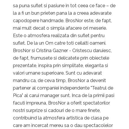
sa puna suflet si pasiune in tot ceea ce face – de
la a fi un bun prieten pana la a creea adevarate
capodopere handmade. BrosNor este, de fapt,
mai mult decat o simpla afacere ori meserie.
Este o atmosfera realizata din suflet pentru
suflet. De la un Om catre toti ceilalti oameni.
BrosNor si Cristina Gazner - Cristescu daruiesc,
de fapt, frumusete si delicatete prin obiectele
prezentate, inspira prin simplitate, eleganta si
valori umane superioare. Sunt cu adevarat
mandru ca, de ceva timp, BrosNor a devenit
partener al companiei independente "Teatrul de
Pica" al carui manager sunt. Inca de la primii pasi
facuti impreuna, BrosNor a oferit spectatorilor
nostri surprize si cadouri de o mare finete,
contribuind la atmosfera artistica de clasa pe
care am incercat mereu sa o dau spectacolelor