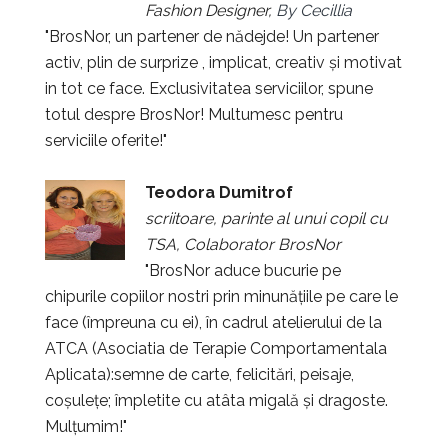
Fashion Designer,
By Cecillia
"BrosNor, un partener de nădejde! Un partener
activ, plin de surprize , implicat, creativ și motivat
in tot ce face. Exclusivitatea serviciilor, spune
totul despre BrosNor! Multumesc pentru
serviciile oferite!"
Teodora Dumitrof
scriitoare, parinte al unui copil cu
TSA, Colaborator BrosNor
"BrosNor aduce bucurie pe
chipurile copiilor nostri prin minunățiile pe care le
face (împreuna cu ei), în cadrul atelierului de la
ATCA (Asociatia de Terapie Comportamentala
Aplicata):semne de carte, felicitări, peisaje,
coșulețe; împletite cu atâta migală și dragoste.
Mulțumim!"